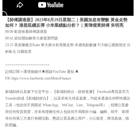
【師傅講港股】2023年8月29日星期二｜美國加息有變數 黃金走勢
如何？ 港股延續反彈 小米業績點分析？｜黃瑋傑黃師傅 朱明亮
00:00 歡迎收看師傅講港股
00:42 節目開始解答大家股票問題
23:25 英皇陳藝文Katie 幫大家分析美匯走勢 本週焦點數據 PCE核心通脹情況 分
析歐元 日圓前景
=====================
記得訂閱＋㩒埋個鐘仔🔔開啟YouTube 通知 🔔
FB: https://www.facebook.com/MetroFinance
新城財經台及旗下社交平台：【新城財經台 – 財經直播】 Facebook專頁及官方
Youtube頻道【新城財經台】，以及所有主持及嘉賓，均從未透過任何即時通訊
工具（包括但不局限於 WhatsApp、WeChat、Line、Telegram等），招攬公眾參
與任何投資買賣，亦未有授權任何人包括但不局限於小編、編輯、助手、助理
等任何第三方進行有關活動。懇請公眾及網上用戶，小心留意，辨清真偽，慎
防受騙。