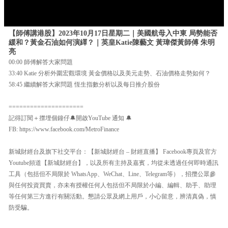
【師傅講港股】2023年10月17日星期二｜美國航母入中東 局勢能否
緩和？黃金石油如何演繹？｜英皇Katie陳藝文 黃瑋傑黃師傅 朱明
亮
00:00 師傅解答大家問題
33:40 Katie 分析外圍宏觀環境 黃金價格以及美元走勢、石油價格走勢如何？
58:45 繼續解答大家問題 恆生指數分析以及每日推介股份
=====================
記得訂閱＋㩒埋個鐘仔🔔開啟YouTube 通知 🔔
FB: https://www.facebook.com/MetroFinance
新城財經台及旗下社交平台：【新城財經台 – 財經直播】 Facebook專頁及官方
Youtube頻道【新城財經台】，以及所有主持及嘉賓，均從未透過任何即時通訊
工具（包括但不局限於 WhatsApp、WeChat、Line、Telegram等），招攬公眾參
與任何投資買賣，亦未有授權任何人包括但不局限於小編、編輯、助手、助理
等任何第三方進行有關活動。懇請公眾及網上用戶，小心留意，辨清真偽，慎
防受騙。