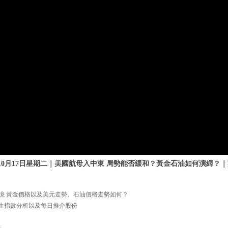
年10月17日星期二｜美國航母入中東 局勢能否緩和？黃金石油如何演繹？｜英
外圍宏觀環境 黃金價格以及美元走勢、石油價格走勢如何？
 恆生指數分析以及每日推介股份
=