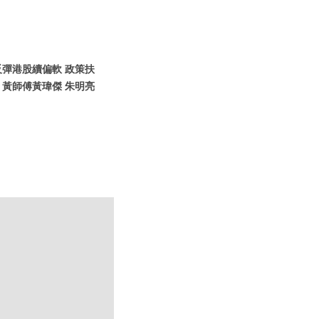
反彈港股續偏軟 政策扶
黃師傅黃瑋傑 朱明亮