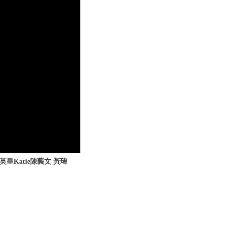
皇Katie陳藝文 黃瑋