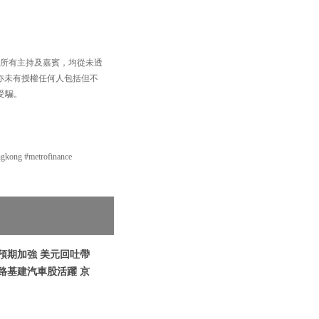
，以及所有主持及嘉賓，均從未透
買賣，亦未有授權任何人包括但不
受騙。
g #metrofinance
息預期加強 美元回吐帶
路基建汽車股活躍 京