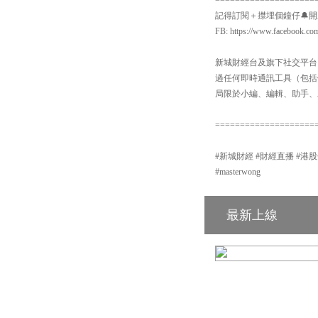
記得訂閱＋㩒埋個鐘仔🔔開啟Yo
FB: https://www.facebook.co
新城財經台及旗下社交平台：【
過任何即時通訊工具（包括但不
局限於小編、編輯、助手、
====================
#新城財經 #財經直播 #港股分析 #新
#masterwong
最新上線