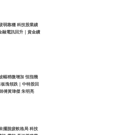
濟疲弱靠穩 科技股業績
金融電訊回升｜資金續
股波幅稍微增加 恒指幾
售板塊領跌｜中特股回
師傅黃瑋傑 朱明亮
股未擺脫疲軟格局 科技