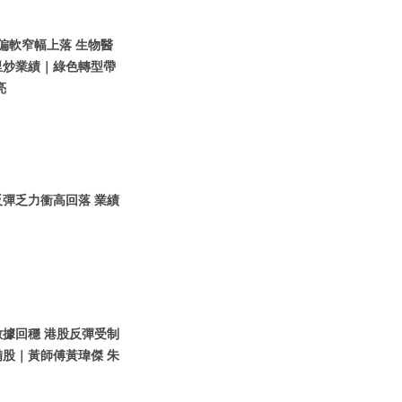
股偏軟窄幅上落 生物醫
里炒業績｜綠色轉型帶
亮
反彈乏力衝高回落 業績
數據回穩 港股反彈受制
股｜黃師傅黃瑋傑 朱