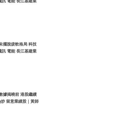
訊 電能 長江基建業
股未擺脫疲軟格局 科技
訊 電能 長江基建業
濟數據揭曉前 港股繼續
炒 留意業績股｜黃師