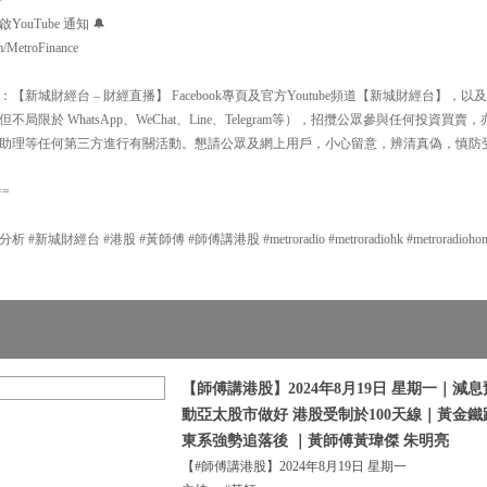
uTube 通知 🔔
m/MetroFinance
新城財經台 – 財經直播】 Facebook專頁及官方Youtube頻道【新城財經台】
局限於 WhatsApp、WeChat、Line、Telegram等），招攬公眾參與任何投資
助理等任何第三方進行有關活動。懇請公眾及網上用戶，小心留意，辨清真偽，慎防
==
城財經台 #港股 #黃師傅 #師傅講港股 #metroradio #metroradiohk #metroradiohongkon
【師傅講港股】2024年8月19日 星期一｜減
動亞太股市做好 港股受制於100天線｜黃金鐵
東系強勢追落後 ｜黃師傅黃瑋傑 朱明亮
【#師傅講港股】2024年8月19日 星期一