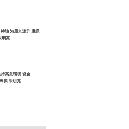
幣轉強 港股九連升 騰訊
朱明亮
維持高息環境 資金
黃瑋傑 朱明亮