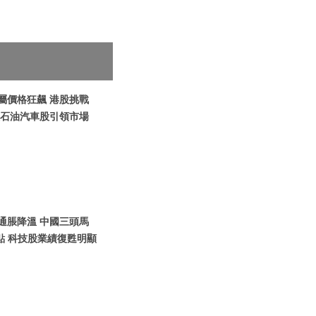
金屬價格狂飆 港股挑戰
煤炭石油汽車股引領市場
國通脹降溫 中國三頭馬
點 科技股業績復甦明顯