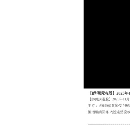
【師傅講港股】2023
【師傅講港股】2023年11
主持： #黃師傅黃瑋傑 #朱
恒指繼續回條 內險走勢疲
====================