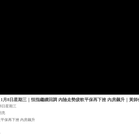
年11月8日星期三｜恒指繼續回調 內險走勢疲軟平保再下挫 內房飆升｜黃師
月8日星期三
明亮
軟平保再下挫 內房飆升
=