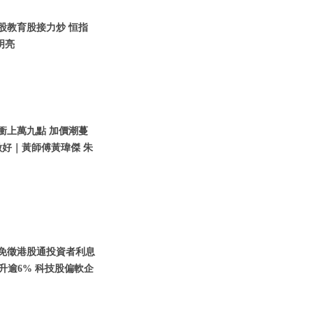
車股教育股接力炒 恒指
明亮
股衝上萬九點 加價潮蔓
好｜黃師傅黃瑋傑 朱
傳聞免徵港股通投資者利息
升逾6% 科技股偏軟企