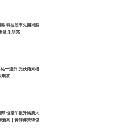
調整 科技股率先回補裂
瑋傑 朱明亮
終結十連升 光伏蘋果概
朱明亮
回歸 恒指午後升幅擴大
年新高｜黃師傅黃瑋傑