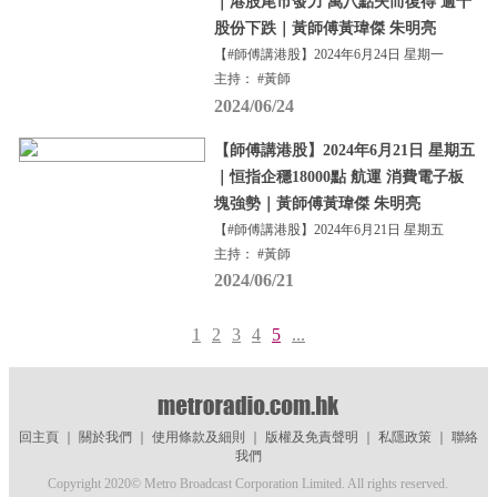
｜港股尾市發力 萬八點失而復得 逾千
股份下跌｜黃師傅黃瑋傑 朱明亮
【#師傅講港股】2024年6月24日 星期一
主持： #黃師
2024/06/24
【師傅講港股】2024年6月21日 星期五
｜恒指企穩18000點 航運 消費電子板
塊強勢｜黃師傅黃瑋傑 朱明亮
【#師傅講港股】2024年6月21日 星期五
主持： #黃師
2024/06/21
1
2
3
4
5
...
回主頁
｜
關於我們
｜
使用條款及細則
｜
版權及免責聲明
｜
私隱政策
｜
聯絡
我們
Copyright 2020© Metro Broadcast Corporation Limited. All rights reserved.