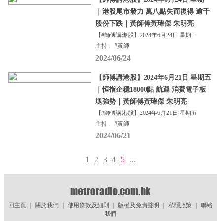
｜港股尾市發力 萬八點失而復得 逾千
股份下跌｜黃師傅黃瑋傑 朱明亮
【#師傅講港股】2024年6月24日 星期一
主持： #黃師
2024/06/24
【師傅講港股】2024年6月21日 星期五
｜恒指企穩18000點 航運 消費電子板
塊強勢｜黃師傅黃瑋傑 朱明亮
【#師傅講港股】2024年6月21日 星期五
主持： #黃師
2024/06/21
1
2
3
4
5
...
回主頁
｜
關於我們
｜
使用條款及細則
｜
版權及免責聲明
｜
私隱政策
｜
聯絡
我們