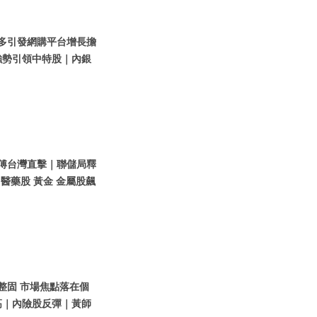
拼多多引發網購平台增長擔
強勢引領中特股｜內銀
黃師傅台灣直擊｜聯儲局釋
 醫藥股 黃金 金屬股飆
股整固 市場焦點落在個
高｜內險股反彈｜黃師