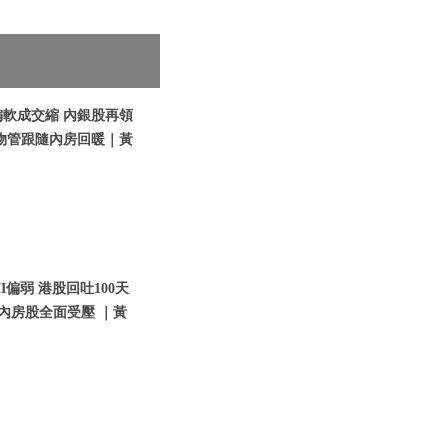
偏軟成交縮 內銀股再領
物管跟隨內房回暖｜黃
I偏弱 港股回吐100天
內房股全面受壓 ｜黃