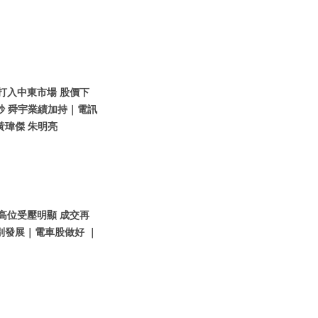
想打入中東市場 股價下
炒 舜宇業績加持｜電訊
黃瑋傑 朱明亮
指高位受壓明顯 成交再
別發展｜電車股做好 ｜