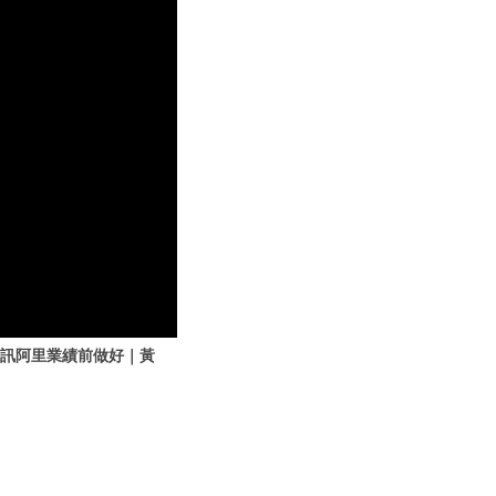
 騰訊阿里業績前做好｜黃