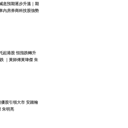
美國減息預期逐步升溫｜期
汽車內房券商科技股強勢
團托起港股 恒指跌轉升
 ｜黃師傅黃瑋傑 朱
｜績優股引領大市 安踏翰
 朱明亮