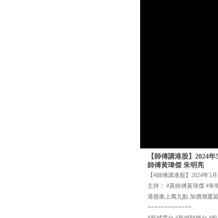
【師傅講港股】2024
師傅黃瑋傑 朱明亮
【#師傅講港股】2024年5月
主持： #黃師傅黃瑋傑 #朱
港股衝上萬九點 加價潮蔓
=============
#新城電台 #新城財經台 #投