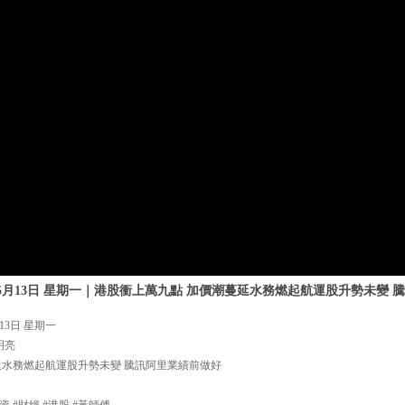
年5月13日 星期一｜港股衝上萬九點 加價潮蔓延水務燃起航運股升勢未變
13日 星期一
明亮
延水務燃起航運股升勢未變 騰訊阿里業績前做好
資 #財經 #港股 #黃師傅