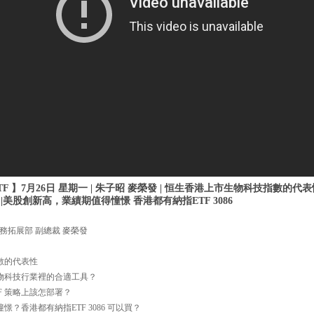
 】7月26日 星期一 | 朱子昭 麥榮發 | 恒生香港上市生物科技指數的代表性
 |美股創新高，業績期值得憧憬 香港都有納指ETF 3086
務拓展部 副總裁 麥榮發
數的代表性
資於生物科技行業裡的合適工具？
TF 策略上該怎部署？
憬？香港都有納指ETF 3086 可以買？