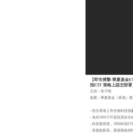
【即市搏擊-華夏基金ETF
指ETF 策略上該怎部署
主持：朱子昭
嘉賓：華夏基金（香港）業
- 恒生香港上市生物科技指
- 為何3069 ETF是投
- 科技股尋底，3088科指E
- 美股創新高，業績期值得憧