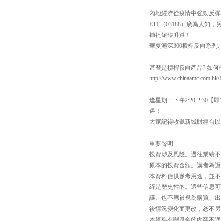
內地經濟從疫情中強勁反彈
ETF（03188）廣為人知
捕捉短線升跌！
華夏滬深300槓桿反向系列: https:
甚麼是槓桿反向產品? 如
http://www.chinaamc.com.hk/
逢星期一下午2:20-2:
遇！
大家記得收聽新城財經台以
重要聲明
投資涉及風險。過往業績不
原本的投資金額。講者為證
本資料僅供參考用途，並不
綷是歷史性的。這些信息可
議、也不應被視為購買、出
後情況變化而更改，恕不另
本資料有關基金的內容不適