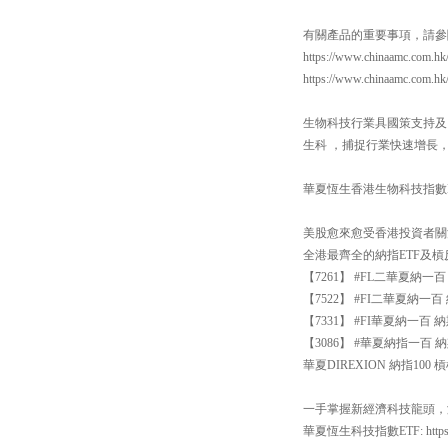
有關產品的重要事項，請參
https://www.chinaamc.com.hk
https://www.chinaamc.com.h
生物科技行業具國策支持及
生科 ，捕捉行業快速增長
華夏恆生香港生物科技指數ETF：https
美股愈來愈受香港投資者關
全港最齊全的納指ETF及
【7261】 #FL二華夏納
【7522】 #FI二華夏納
【7331】 #FI華夏納一
【3086】 #華夏納指一百 納
華夏DIREXION 納指100 槓桿反向
一手掌握新經濟科技龍頭，涵
華夏恆生科技指數ETF: https://ww