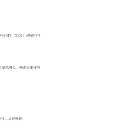
TF【3069】#華夏恒生
捉納指升跌，華夏香港擁有
焦科技，放眼未來。