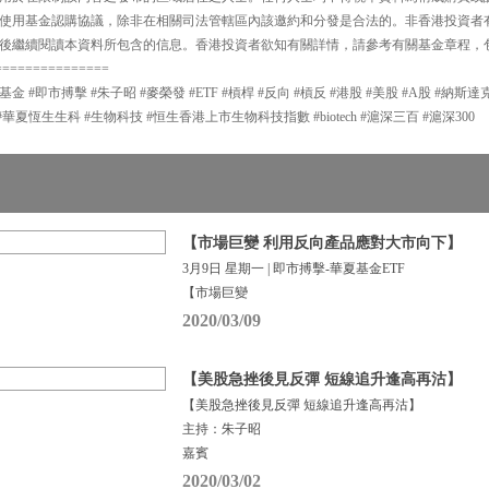
使用基金認購協議，除非在相關司法管轄區內該邀約和分發是合法的。非香港投資者
後繼續閱讀本資料所包含的信息。香港投資者欲知有關詳情，請參考有關基金章程，
===============
夏基金 #即市搏擊 #朱子昭 #麥榮發 #ETF #槓桿 #反向 #槓反 #港股 #美股 #A股 #納斯
#華夏恆生生科 #生物科技 #恒生香港上市生物科技指數 #biotech #滬深三百 #滬深300
【市場巨變 利用反向產品應對大市向下】
3月9日 星期一 | 即市搏擊-華夏基金ETF
【市場巨變
2020/03/09
【美股急挫後見反彈 短線追升逢高再沽】
【美股急挫後見反彈 短線追升逢高再沽】
主持：朱子昭
嘉賓
2020/03/02