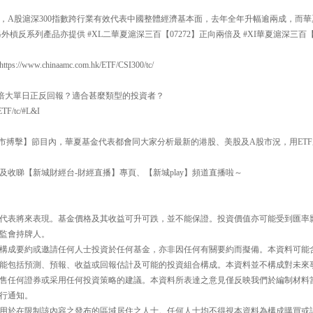
，A股滬深300指數跨行業有效代表中國整體經濟基本面，去年全年升幅逾兩成，而華夏
，另外槓反系列產品亦提供 #XL二華夏滬深三百【07272】正向兩倍及 #XI華夏滬深三百
//www.chinaamc.com.hk/ETF/CSI300/tc/
何倍大單日正反回報？適合甚麼類型的投資者？
ETF/tc/#L&I
30【即市搏擊】節目內，華夏基金代表都會同大家分析最新的港股、美股及A股市況，用E
及收睇【新城財經台-財經直播】專頁、【新城play】頻道直播啦～
代表將來表現。基金價格及其收益可升可跌，並不能保證。投資價值亦可能受到匯率
監會持牌人。
構成要約或邀請任何人士投資於任何基金，亦非因任何有關要約而擬備。本資料可能
能包括預測、預報、收益或回報估計及可能的投資組合構成。本資料並不構成對未來
售任何證券或采用任何投資策略的建議。本資料所表達之意見僅反映我們於編制材料
行通知。
用於在限制該內容之發布的區域居住之人士。任何人士均不得視本資料為構成購買或