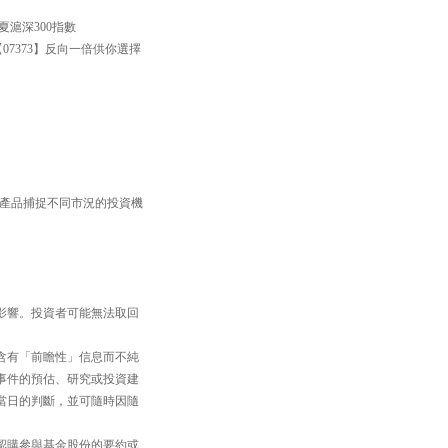
滬深300指數
【07373】反向一倍供你選擇
TF產品捕捉不同市況的投資機
影響。投資者可能無法取回
含有「前瞻性」信息而不純
事件的預估、研究或投資建
當日的判斷，並可隨時因隨
認購參與基金股份的要約或