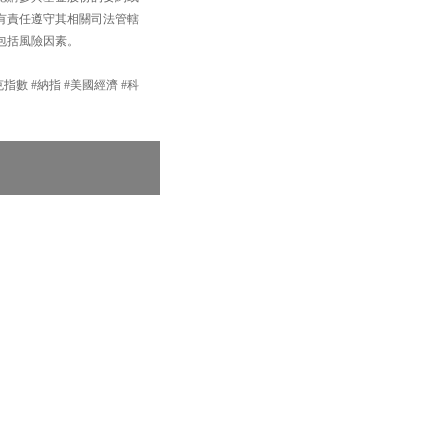
有責任遵守其相關司法管轄
包括風險因素。
達克指數 #納指 #美國經濟 #科