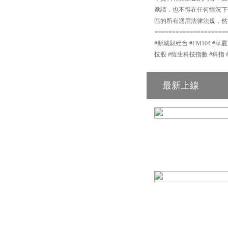
邀請，也不得在任何情況下
區的所有適用法律法規，然
====================
#新城財經台 #FM104 #華
技股 #恆生科技指數 #科指 
最新上線