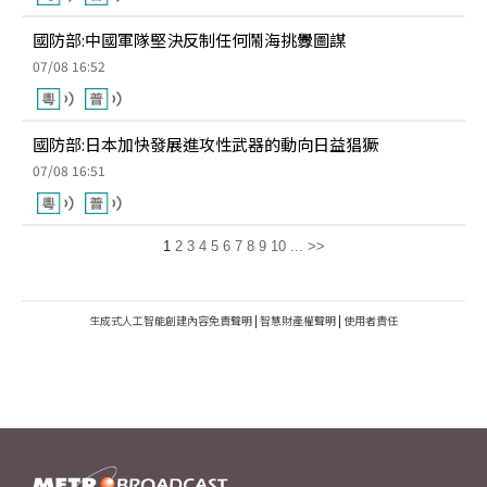
國防部:中國軍隊堅決反制任何鬧海挑釁圖謀
07/08 16:52
國防部:日本加快發展進攻性武器的動向日益猖獗
07/08 16:51
1
2
3
4
5
6
7
8
9
10
...
>>
生成式人工智能創建內容免責聲明
|
智慧財產權聲明
|
使用者責任