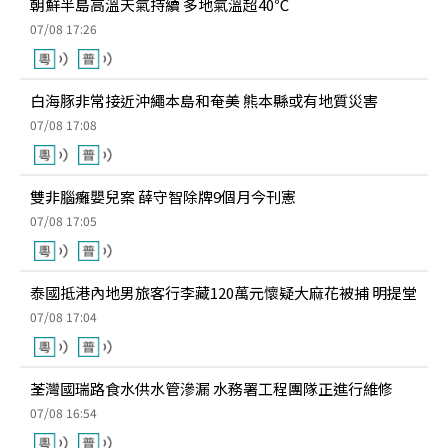
朝鮮半島高溫天氣持續 多地氣溫超40℃
07/08 17:26
白海豚非常接近沖繩本島和奄美 熊本縣或有地質災害
07/08 17:08
雙非腦癱嬰兒案 薛守智除牌9個月今刊憲
07/08 17:05
泰國抵港內地男旅客行李藏120萬元懷疑大麻花被捕 明提堂
07/08 17:04
荃灣國瑞路食水供水管滲漏 水務署工程團隊正進行維修
07/08 16:54