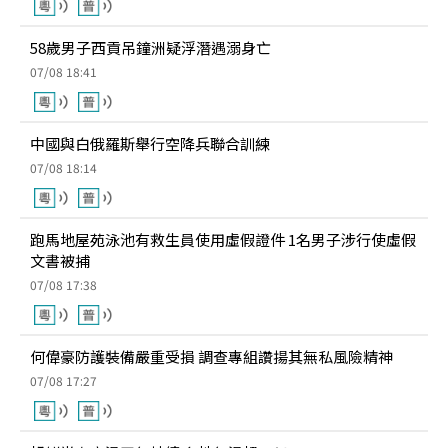
58歲男子西貢吊鐘洲疑浮潛遇溺身亡
07/08 18:41
中國與白俄羅斯舉行空降兵聯合訓練
07/08 18:14
跑馬地屋苑泳池有救生員使用虛假證件 1名男子涉行使虛假
文書被捕
07/08 17:38
何偉豪防護裝備嚴重受損 調查專組讚揚其無私風險精神
07/08 17:27