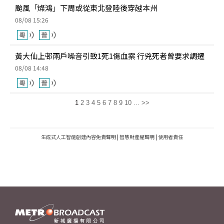
颱風「燦鴻」下周或從東北登陸後穿越本州
08/08 15:26
黃大仙上邨兩戶噪音引致1死1傷血案 行兇死者曾要求調遷
08/08 14:48
1
2
3
4
5
6
7
8
9
10
...
>>
生成式人工智能創建內容免責聲明
|
智慧財產權聲明
|
使用者責任