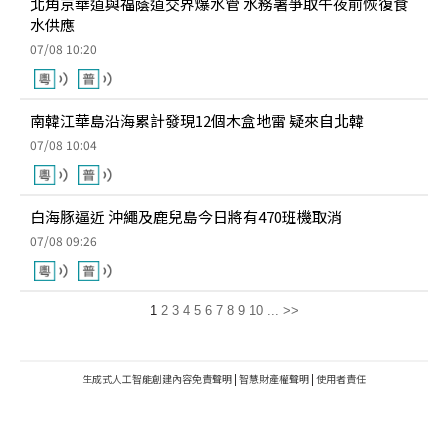
北角京華道與福蔭道交界爆水管 水務署爭取午夜前恢復食
水供應
07/08 10:20
南韓江華島沿海累計發現12個木盒地雷 疑來自北韓
07/08 10:04
白海豚逼近 沖繩及鹿兒島今日將有470班機取消
07/08 09:26
1
2
3
4
5
6
7
8
9
10
...
>>
生成式人工智能創建內容免責聲明
|
智慧財產權聲明
|
使用者責任