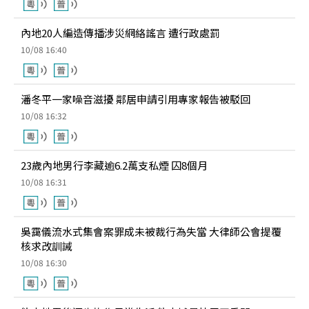
內地20人編造傳播涉災網絡謠言 遭行政處罰
10/08 16:40
潘冬平一家噪音滋擾 鄰居申請引用專家報告被駁回
10/08 16:32
23歲內地男行李藏逾6.2萬支私煙 囚8個月
10/08 16:31
吳靄儀流水式集會案罪成未被裁行為失當 大律師公會提覆
核求改訓誡
10/08 16:30