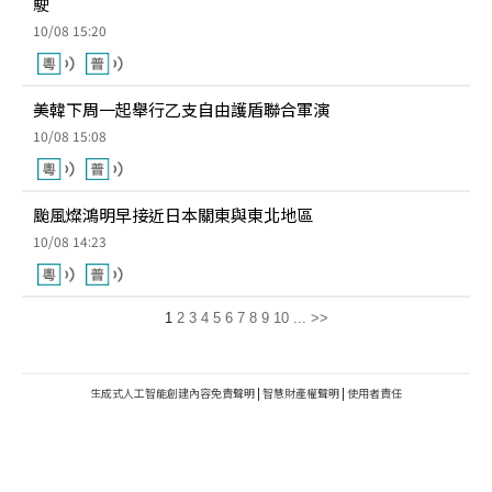
駛
10/08 15:20
美韓下周一起舉行乙支自由護盾聯合軍演
10/08 15:08
颱風燦鴻明早接近日本關東與東北地區
10/08 14:23
1
2
3
4
5
6
7
8
9
10
...
>>
生成式人工智能創建內容免責聲明
|
智慧財產權聲明
|
使用者責任