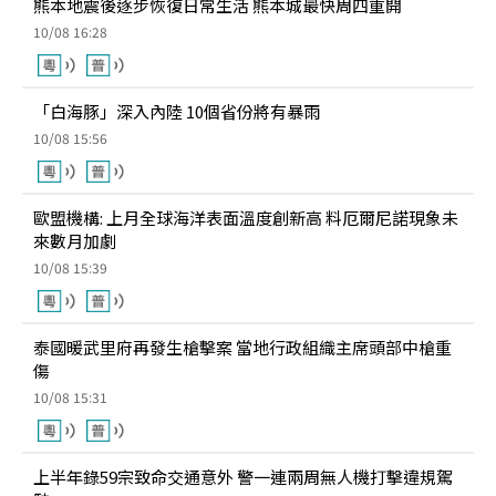
熊本地震後逐步恢復日常生活 熊本城最快周四重開
10/08 16:28
「白海豚」深入內陸 10個省份將有暴雨
10/08 15:56
歐盟機構: 上月全球海洋表面溫度創新高 料厄爾尼諾現象未
來數月加劇
10/08 15:39
泰國暖武里府再發生槍擊案 當地行政組織主席頭部中槍重
傷
10/08 15:31
上半年錄59宗致命交通意外 警一連兩周無人機打擊違規駕