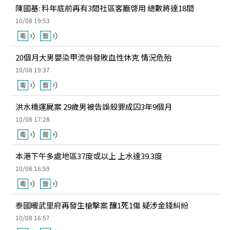
陳國基: 料年底前再有3間社區客廳啓用 總數將達18間
10/08 19:53
20個月大男嬰染甲流併發敗血性休克 情況危殆
10/08 19:37
洪水橋運屍案 29歲男被告誤殺罪成囚3年9個月
10/08 17:28
本港下午多處地區37度或以上 上水達39.3度
10/08 16:59
泰國暖武里府再發生槍擊案 釀1死1傷 疑涉金錢糾紛
10/08 16:57