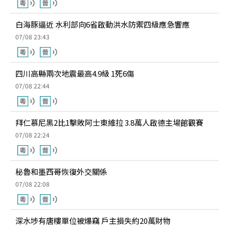
白海豚逼近 水利部向6省啟動洪水防禦四級應急響應
07/08 23:43
四川高縣兩次地震最高4.9級 1死6傷
07/08 22:44
拜仁慕尼黑2比1擊敗阿士東維拉 3.8萬人啟德主場館觀賽
07/08 22:24
秘魯和墨西哥恢復外交關係
07/08 22:08
深水埗有唐樓單位被爆竊 戶主損失約20萬財物