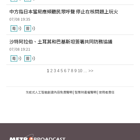
中方指日本當局應傾聽民眾呼聲 停止在核問題上玩火
07/08 19:35
沙特阿拉伯、土耳其和巴基斯坦簽署共同防務協議
07/08 19:21
1
2
3
4
5
6
7
8
9
10
...
>>
生成式人工智能創建內容免責聲明
|
智慧財產權聲明
|
使用者責任