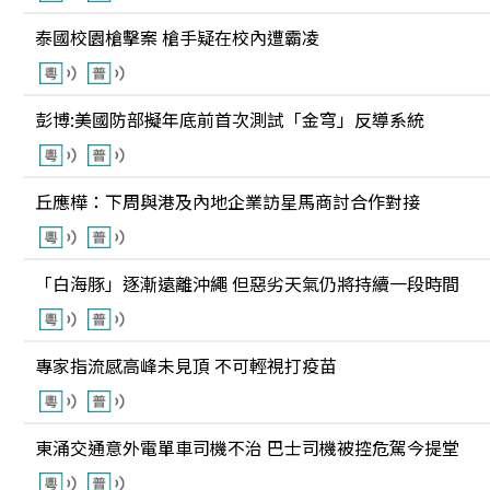
泰國校園槍擊案 槍手疑在校內遭霸凌
彭博:美國防部擬年底前首次測試「金穹」反導系統
丘應樺：下周與港及內地企業訪星馬商討合作對接
「白海豚」逐漸遠離沖繩 但惡劣天氣仍將持續一段時間
專家指流感高峰未見頂 不可輕視打疫苗
東涌交通意外電單車司機不治 巴士司機被控危駕今提堂