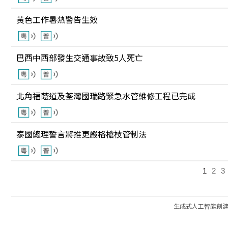
黃色工作暑熱警告生效
巴西中西部發生交通事故致5人死亡
北角福蔭道及荃灣國瑞路緊急水管維修工程已完成
泰國總理誓言將推更嚴格槍枝管制法
1
2
3
生成式人工智能創