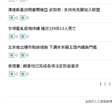
澤連斯基訪問塞爾維亞 武契奇 : 支持烏克蘭加入歐盟
乍得霍亂疫情持續 確診239宗13人死亡
北京推出樓市鬆綁措施 下調非京籍五環內購房門檻
食環署 : 朗豪坊已完成各項法定防鼠要求
1
2
3
生成式人工智能創