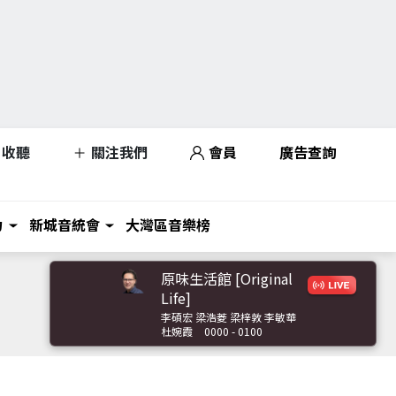
收聽
關注我們
會員
廣告查詢
力
新城音統會
大灣區音樂榜
原味生活館 [Original
Life]
李碩宏 梁浩菱 梁梓敦 李敏華
杜婉霞
0000 - 0100