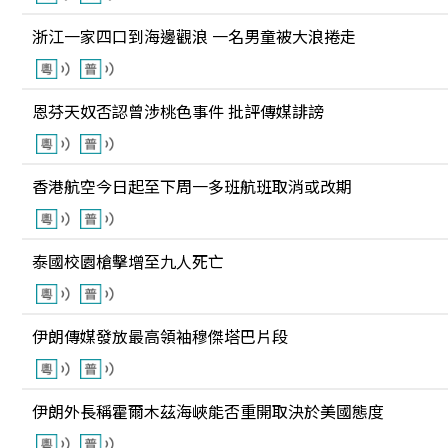
浙江一家四口到海邊觀浪 一名男童被大浪捲走
恩芬天奴否認曾涉桃色事件 批評傳媒誹謗
香港航空今日起至下周一多班航班取消或改期
泰國校園槍擊增至九人死亡
伊朗傳媒發放最高領袖穆傑塔巴片段
伊朗外長稱霍爾木茲海峽能否重開取決於美國態度