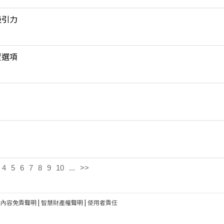
吸引力
資選項
4
5
6
7
8
9
10
...
>>
建內容免責聲明
|
智慧財產權聲明
|
使用者責任