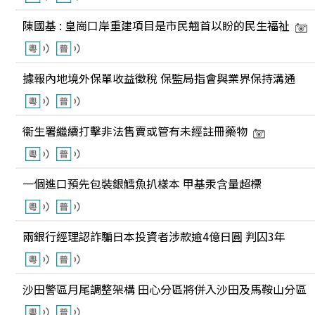
陳國基 : 皇崗口岸重建項目是市民翹首以盼的民生福祉
據報內地境外保單收益徵稅 保監局指會與業界保持溝通
衞生署繼續打擊非法售賣或管有未經註冊藥物
一個進口預先包裝銀鱈魚扒樣本 甲基汞含量超標
兩銀行經理認詐騙日本投資者涉款逾4億日圓 判囚3年
沙田警區月尾調整架構 田心分區將併入沙田及馬鞍山分區