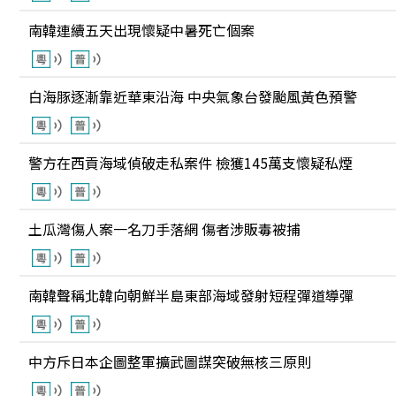
南韓連續五天出現懷疑中暑死亡個案
白海豚逐漸靠近華東沿海 中央氣象台發颱風黃色預警
警方在西貢海域偵破走私案件 檢獲145萬支懷疑私煙
土瓜灣傷人案一名刀手落網 傷者涉販毒被捕
南韓聲稱北韓向朝鮮半島東部海域發射短程彈道導彈
中方斥日本企圖整軍擴武圖謀突破無核三原則