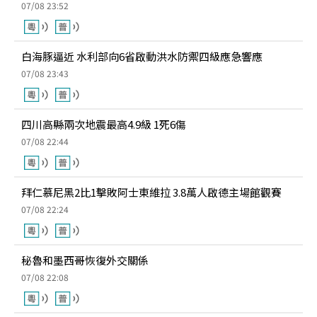
07/08 23:52
白海豚逼近 水利部向6省啟動洪水防禦四級應急響應
07/08 23:43
四川高縣兩次地震最高4.9級 1死6傷
07/08 22:44
拜仁慕尼黑2比1擊敗阿士東維拉 3.8萬人啟德主場館觀賽
07/08 22:24
秘魯和墨西哥恢復外交關係
07/08 22:08