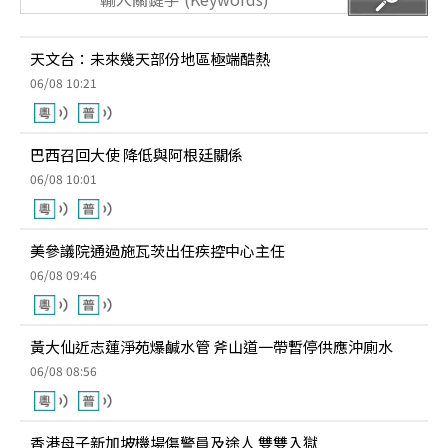
天文台：未來幾天部份地區極端酷熱
06/08 10:21
巴西召回大使 降低與阿根廷關係
06/08 10:01
美參議院通過施瓦茨出任疾控中心主任
06/08 09:46
黃大仙近志蓮淨苑爆鹹水管 斧山道一帶暫停供應沖廁水
06/08 08:56
香港母子新加坡機場傷警員及途人 雙雙入獄