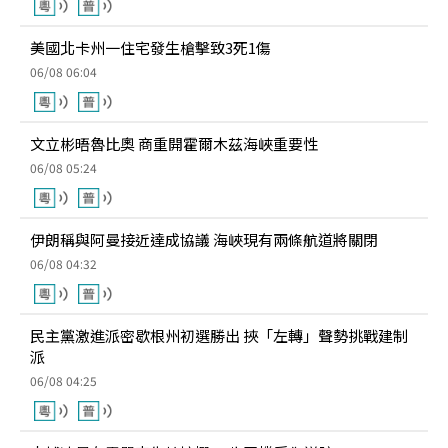
美國北卡州一住宅發生槍擊致3死1傷
06/08 06:04
文立彬晤魯比奧 商重開霍爾木茲海峽重要性
06/08 05:24
伊朗稱與阿曼接近達成協議 海峽現有兩條航道將關閉
06/08 04:32
民主黨激進派密歇根州初選勝出 挾「左轉」聲勢挑戰建制
派
06/08 04:25