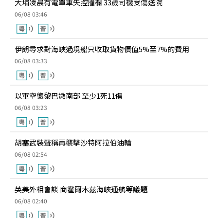
大埔凌晨有電單車失控撞欄 33歲司機受傷送院
06/08 03:46
伊朗尋求對海峽過境船只收取貨物價值5%至7%的費用
06/08 03:33
以軍空襲黎巴嫩南部 至少1死11傷
06/08 03:23
胡塞武裝聲稱再襲擊沙特阿拉伯油輪
06/08 02:54
英美外相會談 商霍爾木茲海峽通航等議題
06/08 02:40