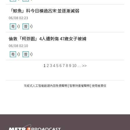
「鯨魚」料今日橫過呂宋 並逐漸減弱
06/08 02:23
倫敦「柯芬園」4人遭刺傷 47歲女子被捕
06/08 02:10
1
2
3
4
5
6
7
8
9
10
...
>>
生成式人工智能創建內容免責聲明
|
智慧財產權聲明
|
使用者責任