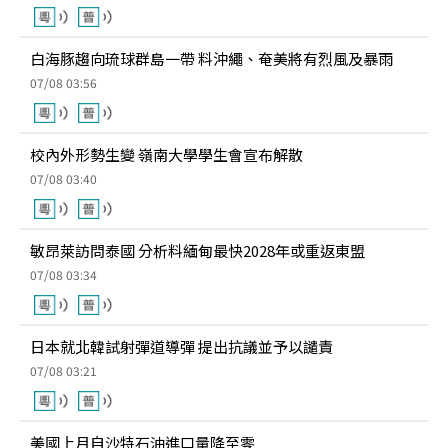
白海豚趨向琉球群島一帶 料沖繩、奄美將有烈風及暴雨
07/08 03:56
校內外形勢生變 嶺南大學學生會宣布解散
07/08 03:40
敏昂萊訪問泰國 分析料緬甸最快2028年或重返東盟
07/08 03:34
日本就北韓試射彈道導彈 提出抗議並予以譴責
07/08 03:21
美國上月自沙特石油進口量降至零