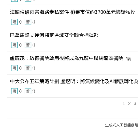
海關偵破兩宗海路走私案件 檢獲市值約3700萬元懷疑私煙
巴拿馬設立運河特定區域安全聯合指揮部
盧寵茂：啟德醫院啟用後將成為九龍中聯網龍頭醫院
中大公布五年策略計劃 盧煜明：將氣候變化及AI發展轉化
1
2
3
生成式人工智能創