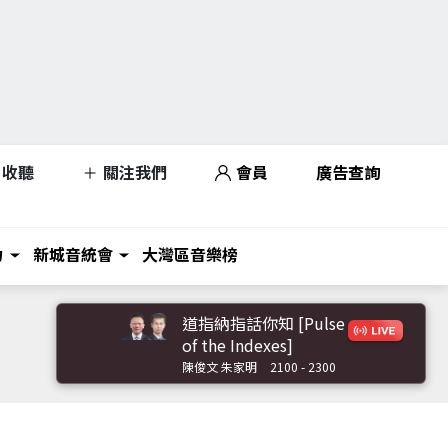
收聽
關注我們
會員
廣告查詢
力
新城音統會
大灣區音樂榜
道指納指話你知 [Pulse
of the Indexes]
陳俊文 朱家明
2100 - 2300