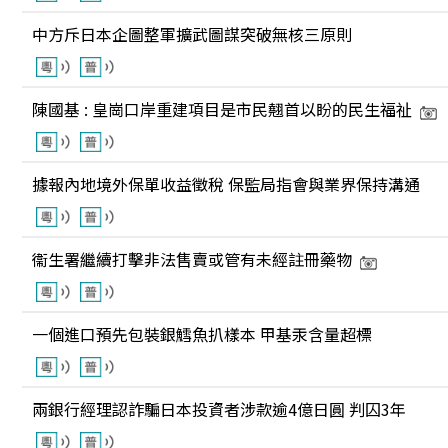
中方斥日本企圖整軍擴武圖謀突破無核三原則
陳國基 : 皇崗口岸重建項目是市民翹首以盼的民生福祉
據報內地境外保單收益徵稅 保監局指會與業界保持溝通
衞生署繼續打擊非法售賣或管有未經註冊藥物
一個進口預先包裝銀鱈魚扒樣本 甲基汞含量超標
兩銀行經理認詐騙日本投資者涉款逾4億日圓 判囚3年