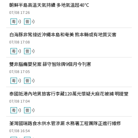
朝鮮半島高溫天氣持續 多地氣溫超40℃
07/08 17:26
白海豚非常接近沖繩本島和奄美 熊本縣或有地質災害
07/08 17:08
雙非腦癱嬰兒案 薛守智除牌9個月今刊憲
07/08 17:05
泰國抵港內地男旅客行李藏120萬元懷疑大麻花被捕 明提堂
07/08 17:04
荃灣國瑞路食水供水管滲漏 水務署工程團隊正進行維修
07/08 16:54