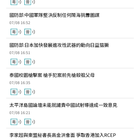
國防部:中國軍隊堅決反制任何鬧海挑釁圖謀
07/08 16:52
國防部:日本加快發展進攻性武器的動向日益猖獗
07/08 16:51
泰國校園槍擊案 槍手犯案前先槍殺祖父母
07/08 16:35
太平洋島國論壇未能就譴責中國試射導達成一致意見
07/08 16:21
李家超與東盟秘書長高金洪會面 爭取香港加入RCEP