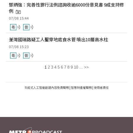
鄧炳強：完善性罪行法例諮詢收逾6000份意見書 9成支持修
例
07/08 15:44
荃灣國瑞路疑工人鑿穿地底食水管 噴出10層高水柱
07/08 15:23
1
2
3
4
5
6
7
8
9
10
...
>>
生成式人工智能創建內容免責聲明
|
智慧財產權聲明
|
使用者責任