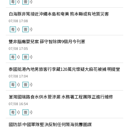
白海豚非常接近沖繩本島和奄美 熊本縣或有地質災害
07/08 17:08
雙非腦癱嬰兒案 薛守智除牌9個月今刊憲
07/08 17:05
泰國抵港內地男旅客行李藏120萬元懷疑大麻花被捕 明提堂
07/08 17:04
荃灣國瑞路食水供水管滲漏 水務署工程團隊正進行維修
07/08 16:54
國防部:中國軍隊堅決反制任何鬧海挑釁圖謀