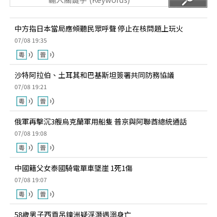
中方指日本當局應傾聽民眾呼聲 停止在核問題上玩火
07/08 19:35
沙特阿拉伯、土耳其和巴基斯坦簽署共同防務協議
07/08 19:21
俄軍再擊沉3艘烏克蘭軍用船隻 普京與阿聯酋總統通話
07/08 19:08
中國籍父女泰國騎電單車墜崖 1死1傷
07/08 19:07
58歲男子西貢吊鐘洲疑浮潛遇溺身亡