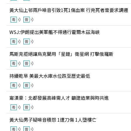
黃大仙上邨兩戶噪音引致1死1傷血案 行兇死者曾要求調遷
WSJ:伊朗提出美軍艦不得通行霍爾木茲海峽
馬斯克拒絕讓烏克蘭用「星鏈」衛星網 打擊俄羅斯
持續乾旱 美最大水庫水位跌至歷史最低
甯漢豪：北都發展高峰需人才 籲建造業與時共進
黃大仙男子疑噪音積怨 1遭刀傷 1人墮樓亡