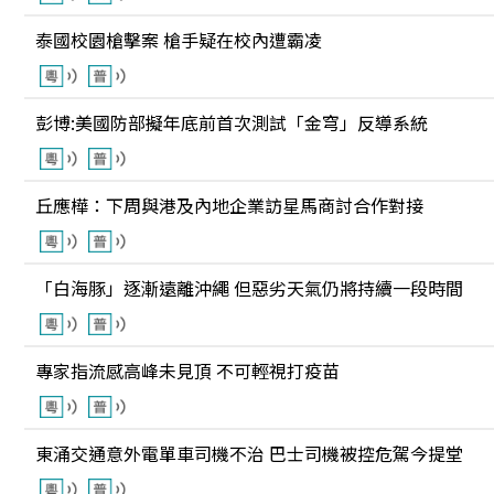
泰國校園槍擊案 槍手疑在校內遭霸凌
彭博:美國防部擬年底前首次測試「金穹」反導系統
丘應樺：下周與港及內地企業訪星馬商討合作對接
「白海豚」逐漸遠離沖繩 但惡劣天氣仍將持續一段時間
專家指流感高峰未見頂 不可輕視打疫苗
東涌交通意外電單車司機不治 巴士司機被控危駕今提堂