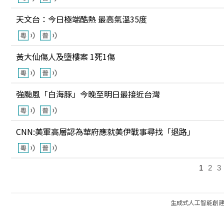
天文台：今日極端酷熱 最高氣溫35度
黃大仙傷人及墮樓案 1死1傷
強颱風「白海豚」今晚至明日最接近台灣
CNN:美軍高層認為華府應就美伊戰事尋找「退路」
1
2
3
生成式人工智能創