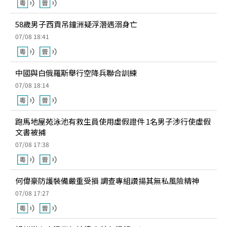
58歲男子西貢吊鐘洲疑浮潛遇溺身亡
07/08 18:41
中國與白俄羅斯舉行空降兵聯合訓練
07/08 18:14
跑馬地屋苑泳池有救生員使用虛假證件 1名男子涉行使虛假
文書被捕
07/08 17:38
何偉豪防護裝備嚴重受損 調查專組讚揚其無私風險精神
07/08 17:27