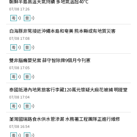
朝鮮半島高溫天氣持續 多地氣溫超40℃
07/08 17:26
白海豚非常接近沖繩本島和奄美 熊本縣或有地質災害
07/08 17:08
雙非腦癱嬰兒案 薛守智除牌9個月今刊憲
07/08 17:05
泰國抵港內地男旅客行李藏120萬元懷疑大麻花被捕 明提堂
07/08 17:04
荃灣國瑞路食水供水管滲漏 水務署工程團隊正進行維修
07/08 16:54