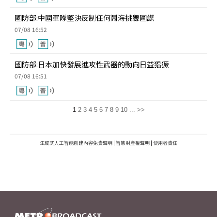
國防部:中國軍隊堅決反制任何鬧海挑釁圖謀
07/08 16:52
國防部:日本加快發展進攻性武器的動向日益猖獗
07/08 16:51
1
2
3
4
5
6
7
8
9
10
...
>>
生成式人工智能創建內容免責聲明
|
智慧財產權聲明
|
使用者責任