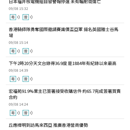
日本福井核電機組自發警報停運 未有輻射或傷亡
09/08 15:32
香港騎師隊勇奪國際邀請賽識價盃亞軍 揚名英國雅士谷馬
場
09/08 15:14
下午2時20分天文台錄得36.9度 是1884年有紀錄以來最高
09/08 14:39
宏福苑91.9%業主已簽署接受收購信件 約65.7完成簽署買賣
合約
09/08 14:24
丘應樺明到訪馬來西亞 推廣香港營商優勢