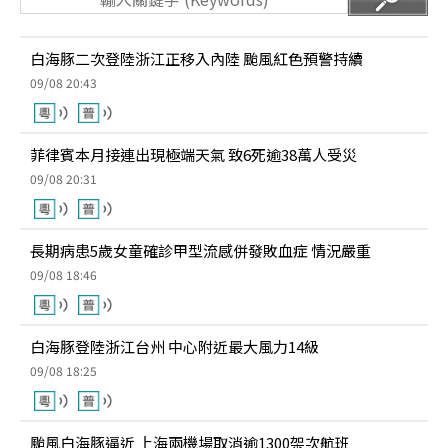
白海豚二次登陸浙江正移入內陸 颱風紅色預警持續
09/08 20:43
菲律賓本月接連出現極端天氣 致6死逾38萬人受災
09/08 20:31
長期病患5歲女童確診甲型流感併發敗血症 情況嚴重
09/08 18:46
白海豚登陸浙江台州 中心附近最大風力14級
09/08 18:25
颱風白海豚逼近 上海兩機場取消逾1300架次航班