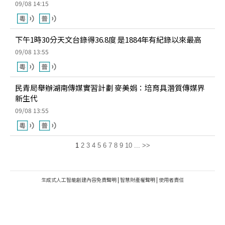
09/08 14:15
下午1時30分天文台錄得36.8度 是1884年有紀錄以來最高
09/08 13:55
民青局舉辦湖南傳媒實習計劃 麥美娟：培育具潛質傳媒界
新生代
09/08 13:55
1
2
3
4
5
6
7
8
9
10
...
>>
生成式人工智能創建內容免責聲明
|
智慧財產權聲明
|
使用者責任