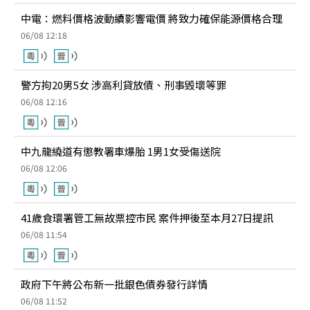
中電：燃料價格波動續影響電價 將致力確保能源價格合理
06/08 12:18
警方拘20男5女 涉高利貸放債、刑事毁壞等罪
06/08 12:16
中九龍繞道有懲教署車爆胎 1男1女受傷送院
06/08 12:06
41歲食環署管工無故票控市民 案件押後至本月27日提訊
06/08 11:54
政府下午將公布新一批銀色債券發行詳情
06/08 11:52