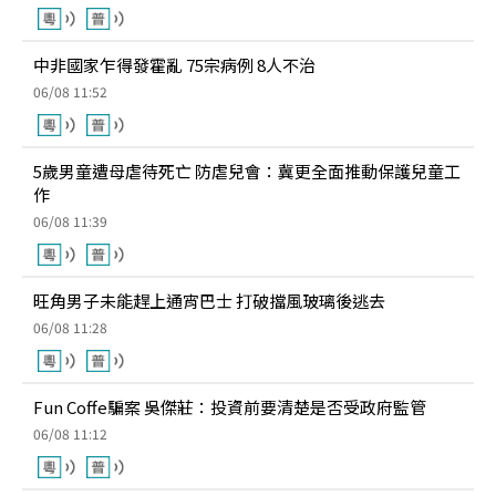
中非國家乍得發霍亂 75宗病例 8人不治
06/08 11:52
5歲男童遭母虐待死亡 防虐兒會：冀更全面推動保護兒童工
作
06/08 11:39
旺角男子未能趕上通宵巴士 打破擋風玻璃後逃去
06/08 11:28
Fun Coffe騙案 吳傑莊：投資前要清楚是否受政府監管
06/08 11:12