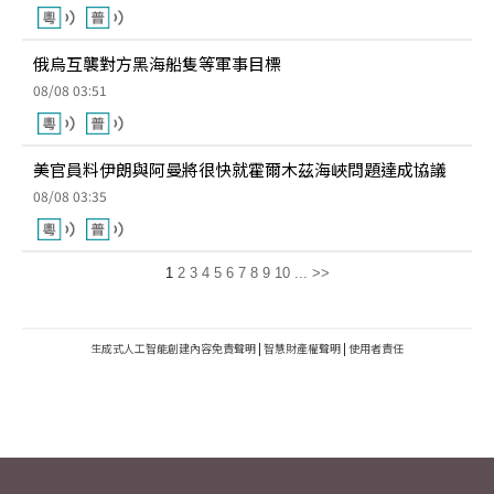
俄烏互襲對方黑海船隻等軍事目標
08/08 03:51
美官員料伊朗與阿曼將很快就霍爾木茲海峽問題達成協議
08/08 03:35
1
2
3
4
5
6
7
8
9
10
...
>>
生成式人工智能創建內容免責聲明
|
智慧財產權聲明
|
使用者責任