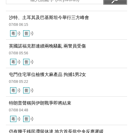
沙特、土耳其及巴基斯坦今舉行三方峰會
07/08 06:15
英國諾福克郡連續兩晚騷亂 兩警員受傷
07/08 05:56
屯門住宅單位檢獲大麻產品 拘捕1男2女
07/08 05:22
特朗普聲稱與伊朗戰爭即將結束
07/08 04:48
仍有幾千移民滯留休達 地方首長批中央反應遲緩