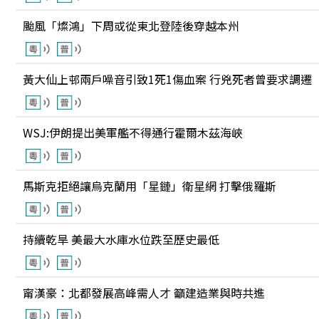
颱風「燦鴻」下周或從東北登陸後穿越本州
黃大仙上邨兩戶噪音引致1死1傷血案 行兇死者曾要求調遷
WSJ:伊朗提出美軍艦不得通行霍爾木茲海峽
馬斯克拒絕讓烏克蘭用「星鏈」衛星網 打擊俄羅斯
持續乾旱 美最大水庫水位跌至歷史最低
甯漢豪：北都發展高峰需人才 籲建造業與時共進