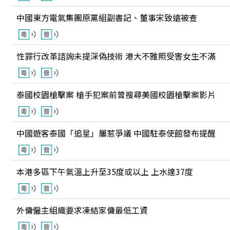
中國東方電氣集團原黨組副書記、董事宋致遠被查
性罪行改革諮詢未提深偽技術 港大不雅照受害女生不滿
泰國校園槍擊案 槍手犯案前曾搜尋美國校園槍擊案影片
中國遊客泰國「追星」屢惹爭議 中國駐泰使館發布提醒
本港多區下午氣溫上升至35度或以上 上水達37度
外傭僱主組織要求凍結家傭最低工資