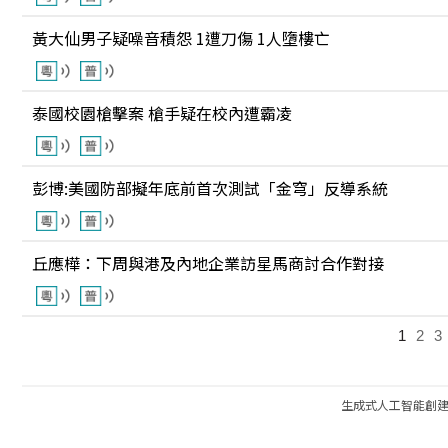
黃大仙男子疑噪音積怨 1遭刀傷 1人墮樓亡
泰國校園槍擊案 槍手疑在校內遭霸凌
彭博:美國防部擬年底前首次測試「金穹」反導系統
丘應樺：下周與港及內地企業訪星馬商討合作對接
1
2
3
生成式人工智能創