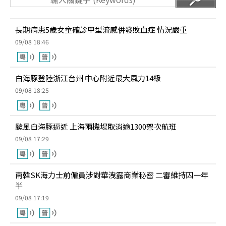
長期病患5歲女童確診甲型流感併發敗血症 情況嚴重
09/08 18:46
白海豚登陸浙江台州 中心附近最大風力14級
09/08 18:25
颱風白海豚逼近 上海兩機場取消逾1300架次航班
09/08 17:29
南韓SK海力士前僱員涉對華洩露商業秘密 二審維持囚一年
半
09/08 17:19