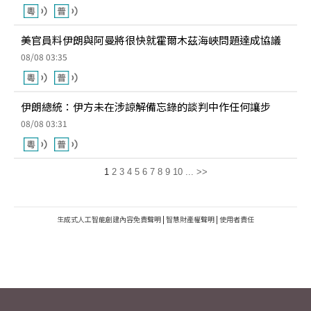
美官員料伊朗與阿曼將很快就霍爾木茲海峽問題達成協議
08/08 03:35
伊朗總統：伊方未在涉諒解備忘錄的談判中作任何讓步
08/08 03:31
1
2
3
4
5
6
7
8
9
10
...
>>
生成式人工智能創建內容免責聲明
|
智慧財產權聲明
|
使用者責任