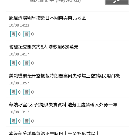
颱風燦鴻明早接近日本關東與東北地區
10/08 14:23
警破援交騙案拘8人 涉款逾620萬元
10/08 14:17
美戰機緊急升空攔截特朗普高爾夫球場上空2架民用飛機
10/08 13:57
華嫂冰室(太子)提供失實資料 遭勞工處禁輸入外勞一年
10/08 13:12
本港部分地區氣溫正午時份上升至35度或以上