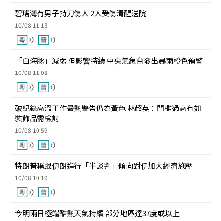
碧瑤灣有男子持刀傷人 2人受傷清醒送院
10/08 11:13
「白海豚」減弱 但影響持續 中央氣象台發出暴雨橙色預警
10/08 11:08
破紀錄高溫工作暑熱警告仍為黃色 林超英：門檻過高有如
裝飾品需檢討
10/08 10:59
特朗普稱跟伊朗進行「半談判」傾向對伊加大經濟施壓
10/08 10:19
今明兩日極端酷熱天氣持續 部分地區達37度或以上