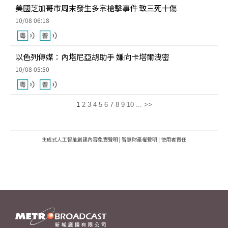
美國芝加哥市周末發生多宗槍擊事件 致三死十傷
10/08 06:18
以色列傳媒：內塔尼亞胡助手 嫌向卡塔爾洩密
10/08 05:50
1
2
3
4
5
6
7
8
9
10
...
>>
生成式人工智能創建內容免責聲明
|
智慧財產權聲明
|
使用者責任