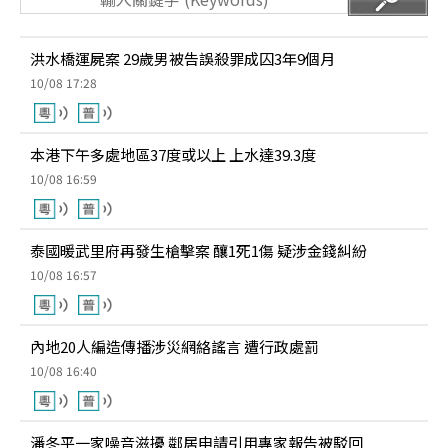
洪水橋運屍案 29歲男被告誤殺罪成囚3年9個月
10/08 17:28
本港下午多處地區37度或以上 上水達39.3度
10/08 16:59
泰國暖武里府再發生槍擊案 釀1死1傷 疑涉金錢糾紛
10/08 16:57
內地20人編造傳播涉災網絡謠言 遭行政處罰
10/08 16:40
潘冬平一家噪音滋擾 鄰居申請引用專家報告被駁回