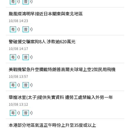
颱風燦鴻明早接近日本關東與東北地區
10/08 14:23
警破援交騙案拘8人 涉款逾620萬元
10/08 14:17
美戰機緊急升空攔截特朗普高爾夫球場上空2架民用飛機
10/08 13:57
華嫂冰室(太子)提供失實資料 遭勞工處禁輸入外勞一年
10/08 13:12
本港部分地區氣溫正午時份上升至35度或以上