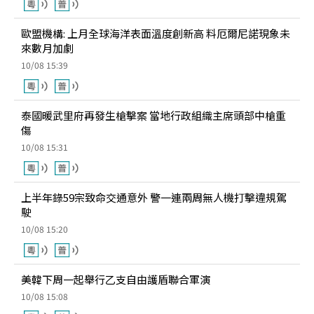
歐盟機構: 上月全球海洋表面溫度創新高 料厄爾尼諾現象未
來數月加劇
10/08 15:39
泰國暖武里府再發生槍擊案 當地行政組織主席頭部中槍重
傷
10/08 15:31
上半年錄59宗致命交通意外 警一連兩周無人機打擊違規駕
駛
10/08 15:20
美韓下周一起舉行乙支自由護盾聯合軍演
10/08 15:08