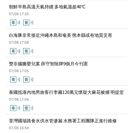
白海豚非常接近沖繩本島和奄美 熊本縣或有地質災害
07/08 17:08
雙非腦癱嬰兒案 薛守智除牌9個月今刊憲
07/08 17:05
泰國抵港內地男旅客行李藏120萬元懷疑大麻花被捕 明提堂
07/08 17:04
荃灣國瑞路食水供水管滲漏 水務署工程團隊正進行維修
07/08 16:54
國防部:中國軍隊堅決反制任何鬧海挑釁圖謀