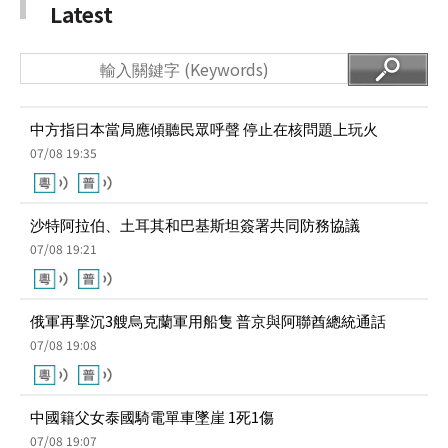
中方指日本當局應傾聽民眾呼聲 停止在核問題上玩火
07/08 19:35
沙特阿拉伯、土耳其和巴基斯坦簽署共同防務協議
07/08 19:21
俄軍再擊沉3艘烏克蘭軍用船隻 普京與阿聯酋總統通話
07/08 19:08
中國籍父女泰國騎電單車墜崖 1死1傷
07/08 19:07
58歲男子西貢吊鐘洲疑浮潛遇溺身亡