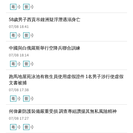
07/08 18:41
中國與白俄羅斯舉行空降兵聯合訓練
07/08 18:14
跑馬地屋苑泳池有救生員使用虛假證件 1名男子涉行使虛假
文書被捕
07/08 17:38
何偉豪防護裝備嚴重受損 調查專組讚揚其無私風險精神
07/08 17:27
朝鮮半島高溫天氣持續 多地氣溫超40℃
07/08 17:26