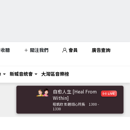
收聽
關注我們
會員
廣告查詢
力
新城音統會
大灣區音樂榜
自愈人生 [Heal From
Within]
程凱欣 彭趙翊心院長
1300 -
1330