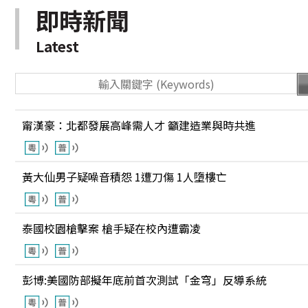
即時新聞
Latest
甯漢豪：北都發展高峰需人才 籲建造業與時共進
黃大仙男子疑噪音積怨 1遭刀傷 1人墮樓亡
泰國校園槍擊案 槍手疑在校內遭霸凌
彭博:美國防部擬年底前首次測試「金穹」反導系統