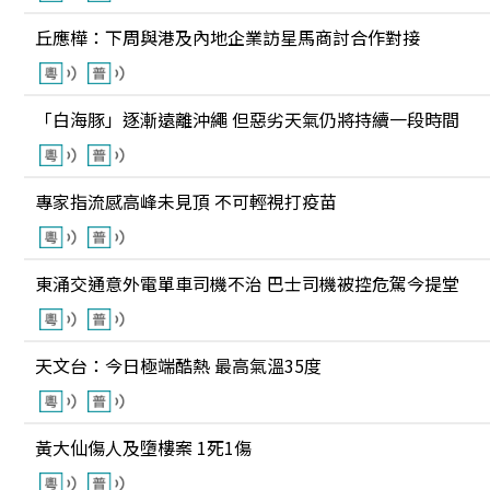
丘應樺：下周與港及內地企業訪星馬商討合作對接
「白海豚」逐漸遠離沖繩 但惡劣天氣仍將持續一段時間
專家指流感高峰未見頂 不可輕視打疫苗
東涌交通意外電單車司機不治 巴士司機被控危駕今提堂
天文台：今日極端酷熱 最高氣溫35度
黃大仙傷人及墮樓案 1死1傷