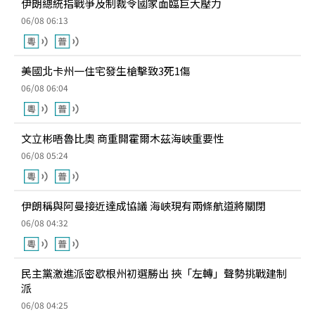
伊朗總統指戰爭及制裁令國家面臨巨大壓力
06/08 06:13
美國北卡州一住宅發生槍擊致3死1傷
06/08 06:04
文立彬晤魯比奧 商重開霍爾木茲海峽重要性
06/08 05:24
伊朗稱與阿曼接近達成協議 海峽現有兩條航道將關閉
06/08 04:32
民主黨激進派密歇根州初選勝出 挾「左轉」聲勢挑戰建制
派
06/08 04:25