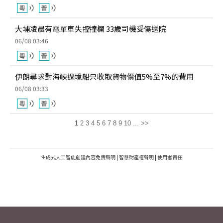
大埔凌晨有電單車失控撞欄 33歲司機受傷送院
06/08 03:46
伊朗尋求對海峽過境船只收取貨物價值5%至7%的費用
06/08 03:33
1
2
3
4
5
6
7
8
9
10
...
>>
生成式人工智能創建內容免責聲明
|
智慧財產權聲明
|
使用者責任