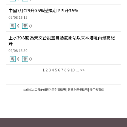
中國7月CPI升0.5%遜預期 PPI升3.5%
09/08 16:15
上水39.8度 為天文台設置自動氣象站以來本港境內最高紀
錄
09/08 15:50
1
2
3
4
5
6
7
8
9
10
...
>>
生成式人工智能創建內容免責聲明
|
智慧財產權聲明
|
使用者責任