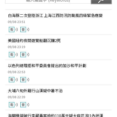
白海豚二次登陸浙江 上海江西防汛防颱風四級緊急應變
09/08 23:51
美國紐約夜間遊覽船翻沉釀2死
09/08 23:19
以色列總理拒和平委員會提出的加沙和平計劃
09/08 22:53
大埔六旬外籍行山漢疑中暑不治
09/08 22:39
海關機場破行李藏毒案檢約110萬元疑大麻花 拘1內地漢