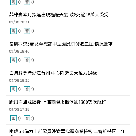
菲律賓本月接連出現極端天氣 致6死逾38萬人受災
09/08 20:31
長期病患5歲女童確診甲型流感併發敗血症 情況嚴重
09/08 18:46
白海豚登陸浙江台州 中心附近最大風力14級
09/08 18:25
颱風白海豚逼近 上海兩機場取消逾1300架次航班
09/08 17:29
南韓SK海力士前僱員涉對華洩露商業秘密 二審維持囚一年