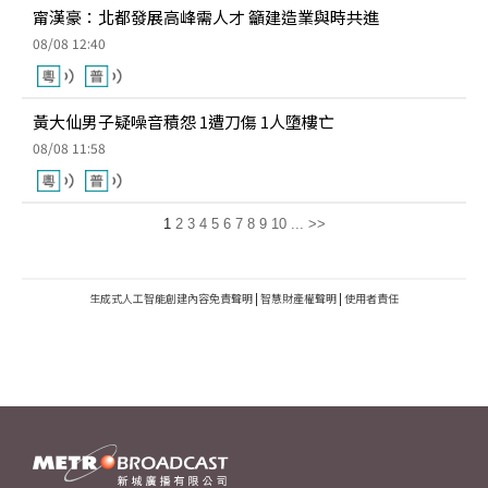
甯漢豪：北都發展高峰需人才 籲建造業與時共進
08/08 12:40
黃大仙男子疑噪音積怨 1遭刀傷 1人墮樓亡
08/08 11:58
1
2
3
4
5
6
7
8
9
10
...
>>
生成式人工智能創建內容免責聲明
|
智慧財產權聲明
|
使用者責任