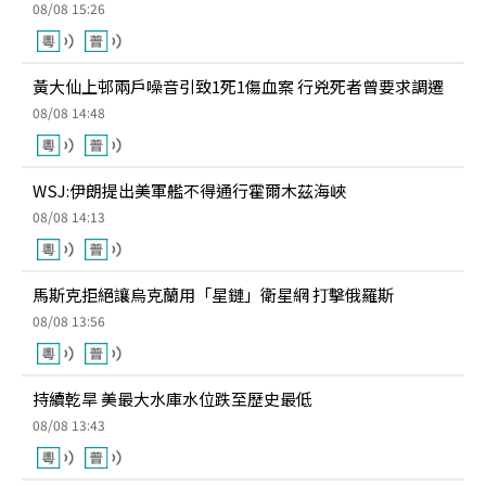
08/08 15:26
黃大仙上邨兩戶噪音引致1死1傷血案 行兇死者曾要求調遷
08/08 14:48
WSJ:伊朗提出美軍艦不得通行霍爾木茲海峽
08/08 14:13
馬斯克拒絕讓烏克蘭用「星鏈」衛星網 打擊俄羅斯
08/08 13:56
持續乾旱 美最大水庫水位跌至歷史最低
08/08 13:43