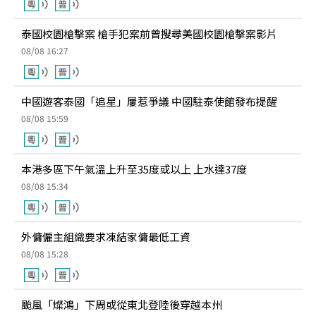
泰國校園槍擊案 槍手犯案前曾搜尋美國校園槍擊案影片
08/08 16:27
中國遊客泰國「追星」屢惹爭議 中國駐泰使館發布提醒
08/08 15:59
本港多區下午氣溫上升至35度或以上 上水達37度
08/08 15:34
外傭僱主組織要求凍結家傭最低工資
08/08 15:28
颱風「燦鴻」下周或從東北登陸後穿越本州