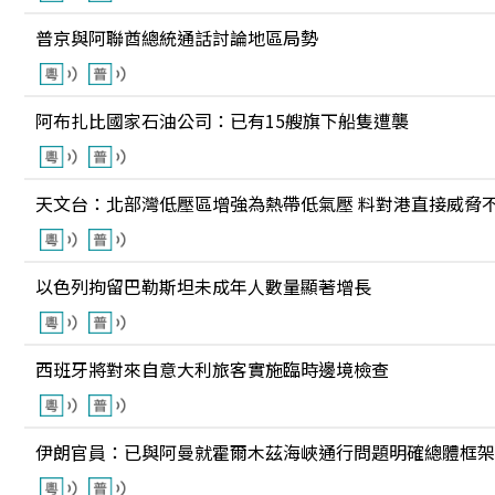
普京與阿聯酋總統通話討論地區局勢
阿布扎比國家石油公司：已有15艘旗下船隻遭襲
天文台：北部灣低壓區增強為熱帶低氣壓 料對港直接威脅
以色列拘留巴勒斯坦未成年人數量顯著增長
西班牙將對來自意大利旅客實施臨時邊境檢查
伊朗官員：已與阿曼就霍爾木茲海峽通行問題明確總體框架