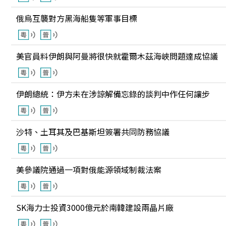
俄烏互襲對方黑海船隻等軍事目標
美官員料伊朗與阿曼將很快就霍爾木茲海峽問題達成協議
伊朗總統：伊方未在涉諒解備忘錄的談判中作任何讓步
沙特、土耳其及巴基斯坦簽署共同防務協議
美參議院通過一項對俄能源領域制裁法案
SK海力士投資3000億元於南韓建設兩晶片廠