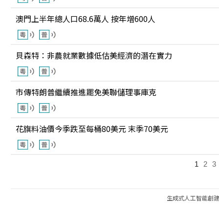
澳門上半年總人口68.6萬人 按年增600人
貝森特：非農就業數據低估美經濟的潛在實力
市傳特朗普繼續推進罷免美聯儲理事庫克
花旗料油價今季跌至每桶80美元 末季70美元
1
2
3
生成式人工智能創