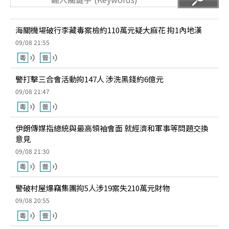
海關機場破行李藏毒案檢約110萬元疑大麻花 拘1內地漢
09/08 21:55
警打擊三合會活動拘147人 涉洗黑錢約6億元
09/08 21:47
伊朗傳媒指總統與最高領袖會面 就經濟和軍事等問題交換
意見
09/08 21:30
警破村屋爆竊集團拘5人涉19案失210萬元財物
09/08 20:55