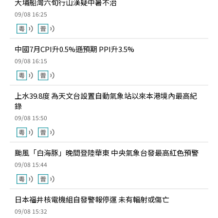
大埔船灣六旬行山漢疑中暑不治
09/08 16:25
中國7月CPI升0.5%遜預期 PPI升3.5%
09/08 16:15
上水39.8度 為天文台設置自動氣象站以來本港境內最高紀
錄
09/08 15:50
颱風「白海豚」晚間登陸華東 中央氣象台發最高紅色預警
09/08 15:44
日本福井核電機組自發警報停運 未有輻射或傷亡
09/08 15:32