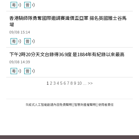
香港騎師隊勇奪國際邀請賽識價盃亞軍 揚名英國雅士谷馬
場
09/08 15:14
下午2時20分天文台錄得36.9度 是1884年有紀錄以來最高
09/08 14:39
1
2
3
4
5
6
7
8
9
10
...
>>
生成式人工智能創建內容免責聲明
|
智慧財產權聲明
|
使用者責任