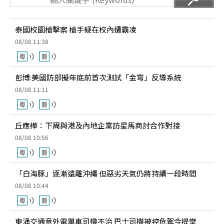
泰國校園槍擊案 槍手疑在校內遭霸凌
08/08 11:38
彭博:美國防部擬年底前首次測試「金穹」反導系統
08/08 11:11
丘應樺：下周與港及內地企業訪星馬商討合作對接
08/08 10:56
「白海豚」逐漸遠離沖繩 但惡劣天氣仍將持續一段時間
08/08 10:44
東涌交通意外電單車司機不治 巴士司機被控危駕今提堂