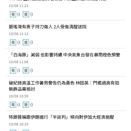
10/08 11:23
碧瑤灣有男子持刀傷人 2人受傷清醒送院
10/08 11:13
「白海豚」減弱 但影響持續 中央氣象台發在暴雨橙色預警
10/08 11:08
破紀錄高溫工作暑熱警告仍為黃色 林超英：門檻過高有如
裝飾品需檢討
10/08 10:59
特朗普稱跟伊朗進行「半談判」傾向對伊加大經濟施壓
10/08 10:19