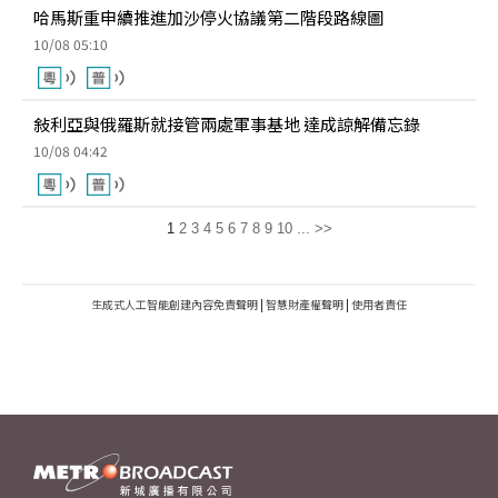
哈馬斯重申續推進加沙停火協議第二階段路線圖
10/08 05:10
敍利亞與俄羅斯就接管兩處軍事基地 達成諒解備忘錄
10/08 04:42
1
2
3
4
5
6
7
8
9
10
...
>>
生成式人工智能創建內容免責聲明
|
智慧財產權聲明
|
使用者責任