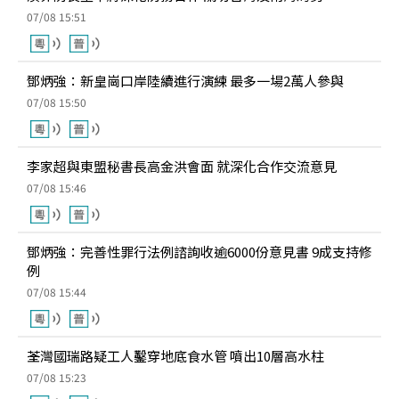
07/08 15:51
鄧炳強：新皇崗口岸陸續進行演練 最多一場2萬人參與
07/08 15:50
李家超與東盟秘書長高金洪會面 就深化合作交流意見
07/08 15:46
鄧炳強：完善性罪行法例諮詢收逾6000份意見書 9成支持修
例
07/08 15:44
荃灣國瑞路疑工人鑿穿地底食水管 噴出10層高水柱
07/08 15:23