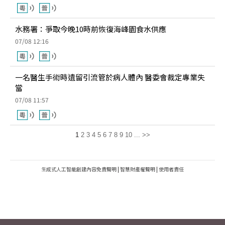
水務署：爭取今晚10時前恢復海峰園食水供應
07/08 12:16
一名醫生手術時遺留引流管於病人體內 醫委會裁定專業失
當
07/08 11:57
1
2
3
4
5
6
7
8
9
10
...
>>
生成式人工智能創建內容免責聲明
|
智慧財產權聲明
|
使用者責任