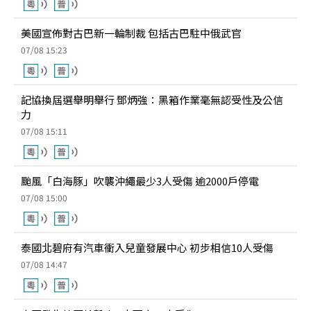
美國宣佈對古巴新一輪制裁 包括古巴駐中俄武官
07/08 15:23
記協換屆選舉明舉行 鄧炳強：黑箱作業毫無認受性及公信
力
07/08 15:11
颱風「白海豚」吹襲沖繩最少3人受傷 逾2000戶停電
07/08 15:00
泰國北碧府有汽車衝入兒童發展中心 初步相信10人受傷
07/08 14:47