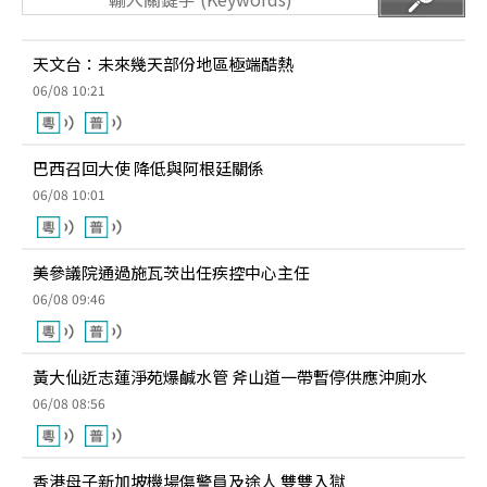
天文台：未來幾天部份地區極端酷熱
06/08 10:21
巴西召回大使 降低與阿根廷關係
06/08 10:01
美參議院通過施瓦茨出任疾控中心主任
06/08 09:46
黃大仙近志蓮淨苑爆鹹水管 斧山道一帶暫停供應沖廁水
06/08 08:56
香港母子新加坡機場傷警員及途人 雙雙入獄