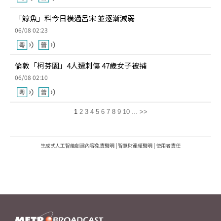
「鯨魚」料今日橫過呂宋 並逐漸減弱
06/08 02:23
倫敦「柯芬園」4人遭刺傷 47歲女子被捕
06/08 02:10
1
2
3
4
5
6
7
8
9
10
...
>>
生成式人工智能創建內容免責聲明
|
智慧財產權聲明
|
使用者責任