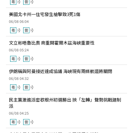
美國北卡州一住宅發生槍擊致3死1傷
06/08 06:04
文立彬晤魯比奧 商重開霍爾木茲海峽重要性
06/08 05:24
伊朗稱與阿曼接近達成協議 海峽現有兩條航道將關閉
06/08 04:32
民主黨激進派密歇根州初選勝出 挾「左轉」聲勢挑戰建制
派
06/08 04:25