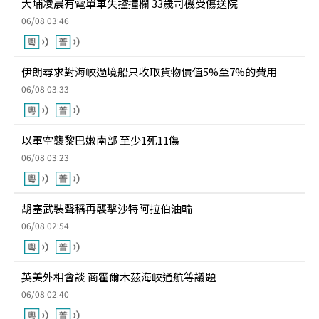
大埔凌晨有電單車失控撞欄 33歲司機受傷送院
06/08 03:46
伊朗尋求對海峽過境船只收取貨物價值5%至7%的費用
06/08 03:33
以軍空襲黎巴嫩南部 至少1死11傷
06/08 03:23
胡塞武裝聲稱再襲擊沙特阿拉伯油輪
06/08 02:54
英美外相會談 商霍爾木茲海峽通航等議題
06/08 02:40