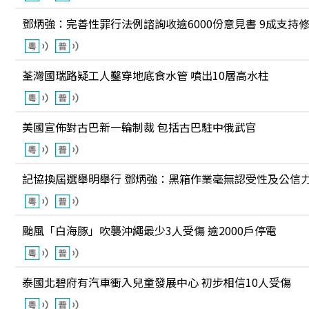
鄧炳強：完善性罪行法例諮詢收逾6000份意見書 9成支持
荃灣國瑞路疑工人鑿穿地底食水管 噴出10層高水柱
美國宣佈對古巴新一輪制裁 包括古巴駐中俄武官
記協換屆選舉明舉行 鄧炳強：黑箱作業毫無認受性及公信
颱風「白海豚」吹襲沖繩最少3人受傷 逾2000戶停電
泰國北碧府有汽車衝入兒童發展中心 初步相信10人受傷