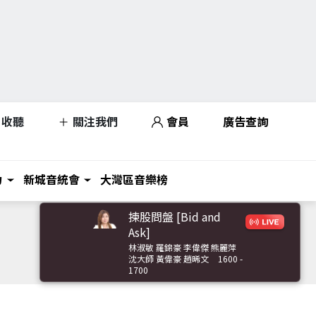
收聽
關注我們
會員
廣告查詢
力
新城音統會
大灣區音樂榜
揀股問盤 [Bid and
Ask]
林淑敏 羅錦豪 李偉傑 熊麗萍
沈大師 黃偉豪 趙晞文
1600 -
1700