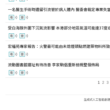
一名醫生手術時遺留引流管於病人體內 醫委會裁定專業失
受白海豚外圍下沉氣流影響 本港部分地區氣溫可能達37度
宏福苑專家報告：火警最可能由未熄煙頭點燃建築物料所致
流動圖書館選址有待改善 李家駒倡重新檢視整個佈局
1
2
3
生成式人工智能創