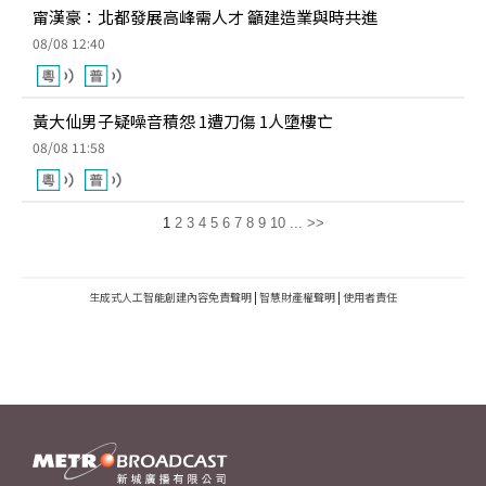
甯漢豪：北都發展高峰需人才 籲建造業與時共進
08/08 12:40
黃大仙男子疑噪音積怨 1遭刀傷 1人墮樓亡
08/08 11:58
1
2
3
4
5
6
7
8
9
10
...
>>
生成式人工智能創建內容免責聲明
|
智慧財產權聲明
|
使用者責任