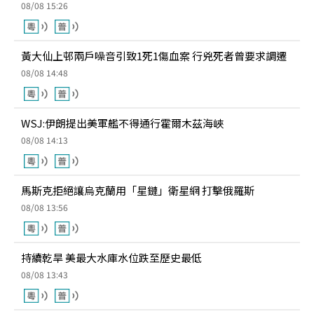
08/08 15:26
黃大仙上邨兩戶噪音引致1死1傷血案 行兇死者曾要求調遷
08/08 14:48
WSJ:伊朗提出美軍艦不得通行霍爾木茲海峽
08/08 14:13
馬斯克拒絕讓烏克蘭用「星鏈」衛星網 打擊俄羅斯
08/08 13:56
持續乾旱 美最大水庫水位跌至歷史最低
08/08 13:43