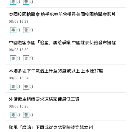
泰國校園槍擊案 槍手犯案前曾搜尋美國校園槍擊案影片
08/08 16:27
中國遊客泰國「追星」屢惹爭議 中國駐泰使館發布提醒
08/08 15:59
本港多區下午氣溫上升至35度或以上 上水達37度
08/08 15:34
外傭僱主組織要求凍結家傭最低工資
08/08 15:28
颱風「燦鴻」下周或從東北登陸後穿越本州