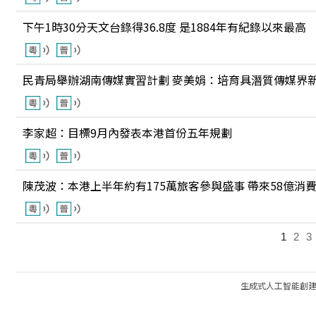
下午1時30分天文台錄得36.8度 是1884年有紀錄以來最高
民青局舉辦湖南傳媒實習計劃 麥美娟：培育具潛質傳媒界
李家超：目標9月內發表本港首份五年規劃
陳茂波：本港上半年約有175萬旅客參與盛事 帶來58億消
1
2
3
生成式人工智能創