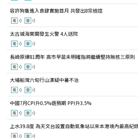
容許狗隻進入食肆實施首月 共發出8宗檢控
太古城海棠閣發生火警 4人送院
長崎原爆81周年 高市早苗未明確指將繼續堅持無核三原則
大埔船灣六旬行山漢疑中暑不治
中國7月CPI升0.5%遜預期 PPI升3.5%
上水39.8度 為天文台設置自動氣象站以來本港境內最高紀