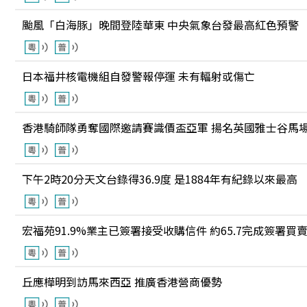
颱風「白海豚」晚間登陸華東 中央氣象台發最高紅色預警
日本福井核電機組自發警報停運 未有輻射或傷亡
香港騎師隊勇奪國際邀請賽識價盃亞軍 揚名英國雅士谷馬
下午2時20分天文台錄得36.9度 是1884年有紀錄以來最高
宏福苑91.9%業主已簽署接受收購信件 約65.7完成簽署買
丘應樺明到訪馬來西亞 推廣香港營商優勢