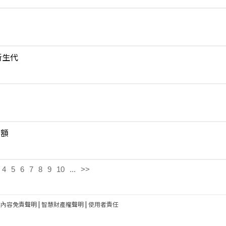
新生代
費額
4
5
6
7
8
9
10
...
>>
建內容免責聲明
|
智慧財產權聲明
|
使用者責任