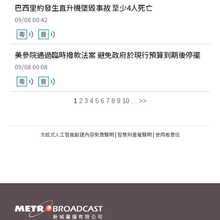
巴西里約發生直升機墜毀事故 至少4人死亡
09/08 00:42
美參院通過臨時撥款法案 避免政府於現行預算到期後停擺
09/08 00:08
1
2
3
4
5
6
7
8
9
10
...
>>
生成式人工智能創建內容免責聲明
|
智慧財產權聲明
|
使用者責任