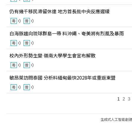
仍有幾千移民滯留休達 地方首長批中央反應遲緩
白海豚趨向琉球群島一帶 料沖繩、奄美將有烈風及暴雨
校內外形勢生變 嶺南大學學生會宣布解散
敏昂萊訪問泰國 分析料緬甸最快2028年或重返東盟
1
2
3
生成式人工智能創