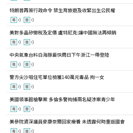
特朗普再簽行政命令 禁生育旅遊及收緊出生公民權
美對多晶矽徵稅及定價 盧特尼克:讓中國無法再傾銷
中央氣象台料白海豚最快周日下午浙江一帶登陸
警方尖沙咀住宅單位檢獲140萬元毒品 拘一女
美國領事館槍擊案 多倫多警拘捕兩名疑涉案青少年
美參院資深議員麥康奈爾回家療養 未透露何時重返國會