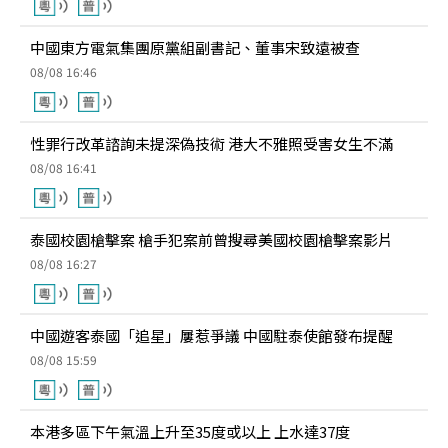
中國東方電氣集團原黨組副書記、董事宋致遠被查
08/08 16:46
性罪行改革諮詢未提深偽技術 港大不雅照受害女生不滿
08/08 16:41
泰國校園槍擊案 槍手犯案前曾搜尋美國校園槍擊案影片
08/08 16:27
中國遊客泰國「追星」屢惹爭議 中國駐泰使館發布提醒
08/08 15:59
本港多區下午氣溫上升至35度或以上 上水達37度