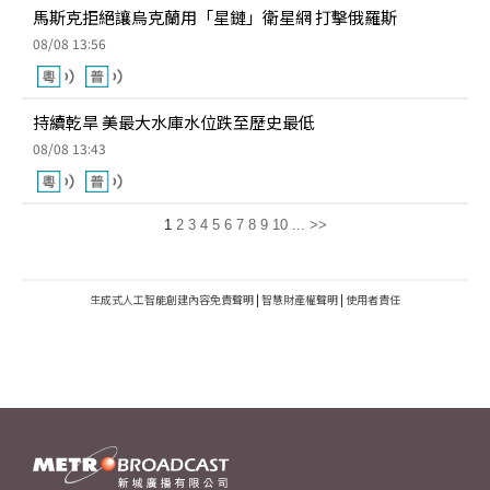
馬斯克拒絕讓烏克蘭用「星鏈」衛星網 打擊俄羅斯
08/08 13:56
持續乾旱 美最大水庫水位跌至歷史最低
08/08 13:43
1
2
3
4
5
6
7
8
9
10
...
>>
生成式人工智能創建內容免責聲明
|
智慧財產權聲明
|
使用者責任