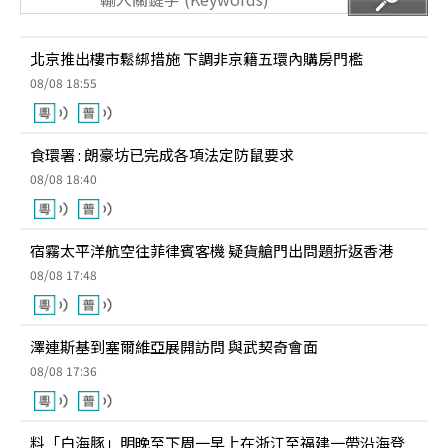
北京推出樓市鬆綁措施 下調非京籍五環內購房門檻
08/08 18:55
食環署 : 朗豪坊已完成各項法定防鼠要求
08/08 18:40
宿霧太平洋航空往菲律賓客機 疑貨艙門出問題折返香港
08/08 17:48
澤連斯基到塞爾維亞展開訪問 與武契奇會面
08/08 17:36
料「白海豚」明晚至下周一早上在浙江至福建一帶沿海登